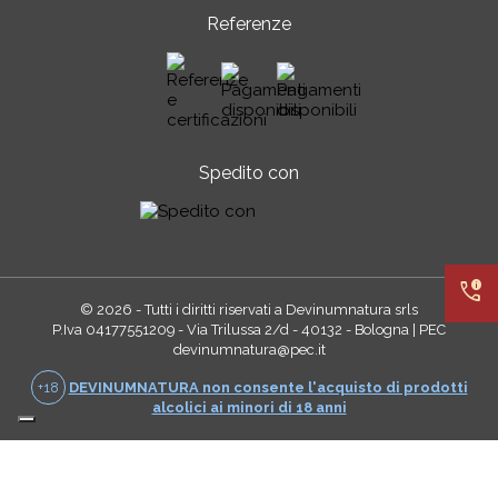
Referenze
Spedito con
call_quality
© 2026 - Tutti i diritti riservati a Devinumnatura srls
P.Iva 04177551209 - Via Trilussa 2/d - 40132 - Bologna | PEC
devinumnatura@pec.it
+18
DEVINUMNATURA non consente l'acquisto di prodotti
alcolici ai minori di 18 anni