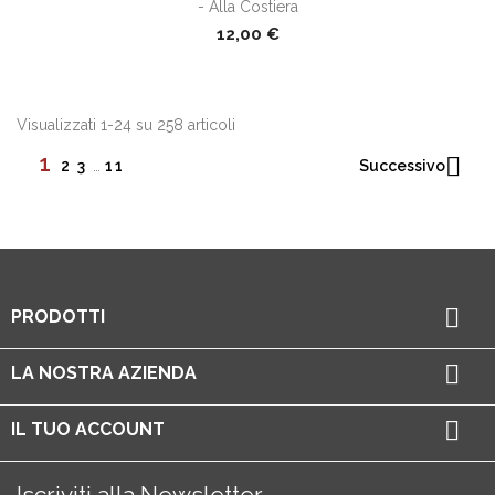
- Alla Costiera
12,00 €
Visualizzati 1-24 su 258 articoli
1

Successivo
2
3
…
11

PRODOTTI

LA NOSTRA AZIENDA

IL TUO ACCOUNT
Iscriviti alla Newsletter