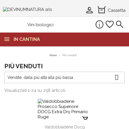
person_2
orders
Cassetta
info
favorite
search
Vini biologici
IN CANTINA
Home
Più venduti
PIÙ VENDUTI

Vendite, dalla più alta alla più bassa
Visualizzati 1-24 su 258 articoli
shopping_cart
Valdobbiadene Docg