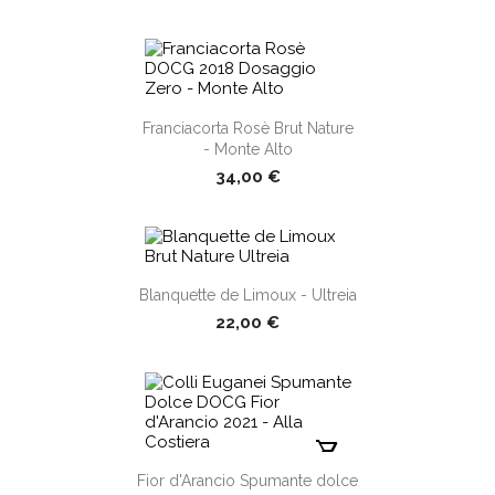
shopping_cart
Franciacorta Rosè Brut Nature
- Monte Alto
34,00 €
Blanquette de Limoux - Ultreia
shopping_cart
22,00 €
shopping_cart
Fior d'Arancio Spumante dolce