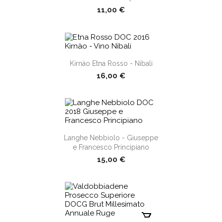
11,00 €
Kirnào Etna Rosso - Nibali
shopping_cart
16,00 €
shopping_cart
Langhe Nebbiolo - Giuseppe
e Francesco Principiano
15,00 €
shopping_cart