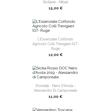
Siciliane - Nibali
15,00 €
shopping_cart
L'Essenziale Colfondo
Agricolo Colli Trevigiani IGT-
Ruge
12,00 €
shopping_cart
Donnatà - Nero D'Avola -
Alessandro Di Camporeale
11,00 €