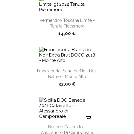
shopping_cart
Vermentino Toscana Limite -
Tenuta Pietramora
14,00 €
shopping_cart
Franciacorta Blanc de Noir Brut
Nature - Monte Alto
32,00 €
shopping_cart
Benedè Catarratto -
Alessandro Di Camporeale