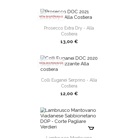
NON DISPONIBILE
Prosecco Extra Dry - Alla
shopping_cart
Costiera
13,00 €
NON DISPONIBILE
shopping_cart
Colli Euganei Serprino - Alla
Costiera
12,00 €
shopping_cart
Lambrusco Mantovano