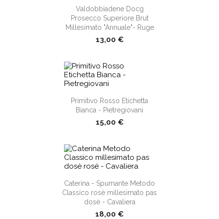
Valdobbiadene Docg
Prosecco Superiore Brut
Millesimato "Annuale"- Ruge
13,00 €
shopping_cart
Primitivo Rosso Etichetta
Bianca - Pietregiovani
15,00 €
shopping_cart
Caterina - Spumante Metodo
Classico rosè millesimato pas
dosè - Cavaliera
18,00 €