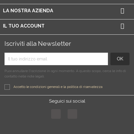

LA NOSTRA AZIENDA

IL TUO ACCOUNT
Iscriviti alla Newsletter
Puoi annullare l'iscrizione in ogni momento. A questo scopo, cerca le info di
contatto nelle note legali.
Accetto le condizioni generali e la politica di riservatezza
Seguici sui social
Facebook
Instagram