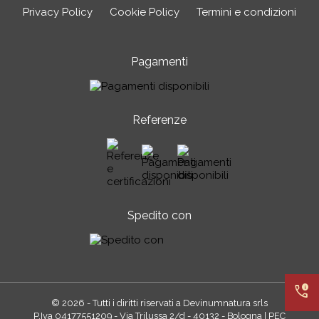
Privacy Policy
Cookie Policy
Termini e condizioni
Pagamenti
Referenze
Spedito con
call_quality
© 2026 - Tutti i diritti riservati a Devinumnatura srls
P.Iva 04177551209 - Via Trilussa 2/d - 40132 - Bologna | PEC