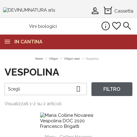
person_2
orders
Cassetta
info
favorite
search
Vini biologici
IN CANTINA
Home
Vitigni
Vitigni rossi
Vespolina
VESPOLINA

FILTRO
Scegli
Visualizzati 1-2 su 2 articoli
shopping_cart
Maria - Colline Novaresi