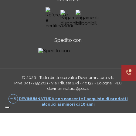
Spedito con
call_quality
© 2026 - Tutti i diritti riservati a Devinumnatura srls
P.Iva 04177551209 - Via Trilussa 2/d - 40132 - Bologna | PEC
devinumnatura@pec.it
+18
DEVINUMNATURA non consente l'acquisto di prodotti
alcolici ai minori di 18 anni