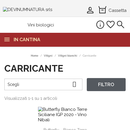
person_2
orders
Cassetta
info
favorite
search
Vini biologici
IN CANTINA
Home
Vitigni
Vitigni bianchi
Carricante
CARRICANTE

FILTRO
Scegli
Visualizzati 1-1 su 1 articoli
shopping_cart
Butterfly - Bianco Terre