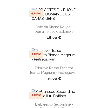
NUOVO
shopping_cart
Cote du Rhone Rouge -
Domaine des Carabiniers
16,00 €
NUOVO
shopping_cart
Primitivo Rosso Etichetta
Bianca Magnum - Pietregiovani
35,00 €
NUOVO
Barbaresco Secondine -
shopping_cart