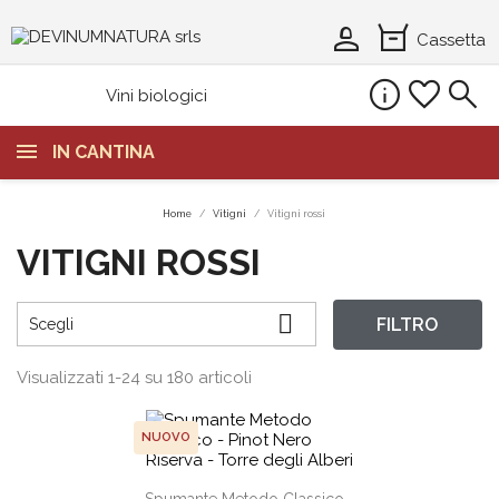
person_2
orders
Cassetta
info
favorite
search
Vini biologici
IN CANTINA
Home
Vitigni
Vitigni rossi
VITIGNI ROSSI

FILTRO
Scegli
Visualizzati 1-24 su 180 articoli
NUOVO
shopping_cart
Spumante Metodo Classico -