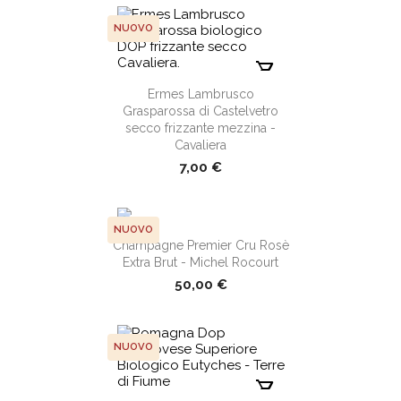
NUOVO
shopping_cart
Ermes Lambrusco
Grasparossa di Castelvetro
secco frizzante mezzina -
Cavaliera
7,00 €
NUOVO
Champagne Premier Cru Rosè
Extra Brut - Michel Rocourt
shopping_cart
50,00 €
NUOVO
shopping_cart