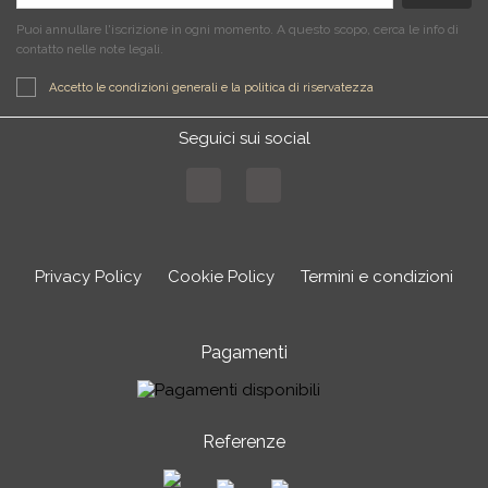
Puoi annullare l'iscrizione in ogni momento. A questo scopo, cerca le info di
contatto nelle note legali.
Accetto le condizioni generali e la politica di riservatezza
Seguici sui social
Facebook
Instagram
Privacy Policy
Cookie Policy
Termini e condizioni
Pagamenti
Referenze