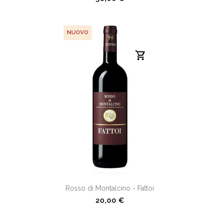
NUOVO
shopping_cart
Rosso di Montalcino - Fattoi
20,00 €