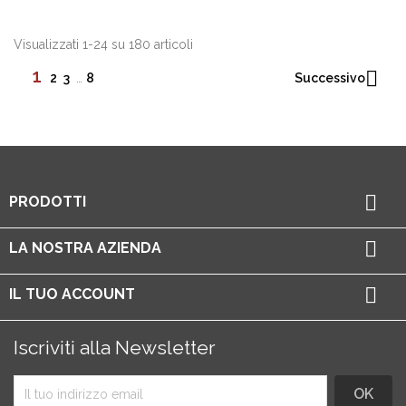
Visualizzati 1-24 su 180 articoli
1

Successivo
2
3
…
8

PRODOTTI

LA NOSTRA AZIENDA

IL TUO ACCOUNT
Iscriviti alla Newsletter