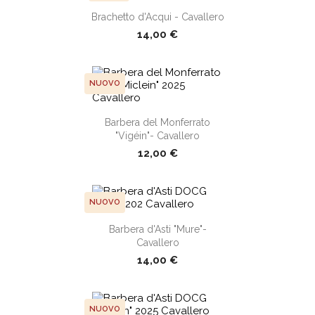
Brachetto d'Acqui - Cavallero
shopping_cart
14,00 €
NUOVO
shopping_cart
Barbera del Monferrato
"Vigéin"- Cavallero
12,00 €
NUOVO
Barbera d'Asti "Mure"-
shopping_cart
Cavallero
14,00 €
NUOVO