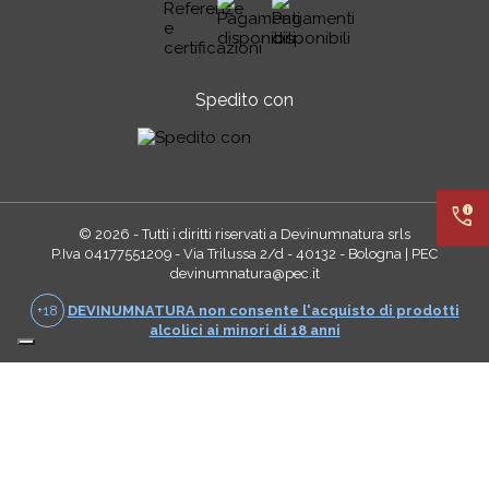
Spedito con
call_quality
© 2026 - Tutti i diritti riservati a Devinumnatura srls
P.Iva 04177551209 - Via Trilussa 2/d - 40132 - Bologna | PEC
devinumnatura@pec.it
+18
DEVINUMNATURA non consente l'acquisto di prodotti
alcolici ai minori di 18 anni