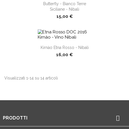
shopping_cart
Butterfly - Bianco Terre
Siciliane - Nibali
15,00 €
Kirnào Etna Rosso - Nibali
shopping_cart
16,00 €
Visualizzati 1-14 su 14 articoli

PRODOTTI