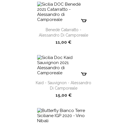
shopping_cart
Benedè Catarratto -
Alessandro Di Camporeale
11,00 €
shopping_cart
Kaid - Sauvignon - Alessandro
Di Camporeale
15,00 €