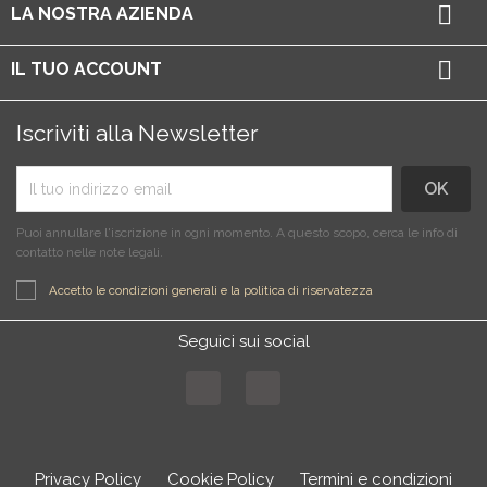

LA NOSTRA AZIENDA

IL TUO ACCOUNT
Iscriviti alla Newsletter
Puoi annullare l'iscrizione in ogni momento. A questo scopo, cerca le info di
contatto nelle note legali.
Accetto le condizioni generali e la politica di riservatezza
Seguici sui social
Facebook
Instagram
Privacy Policy
Cookie Policy
Termini e condizioni