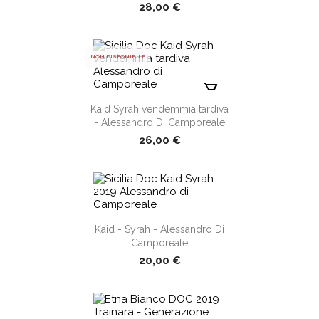
28,00 €
NON DISPONIBILE
shopping_cart
Kaid Syrah vendemmia tardiva
- Alessandro Di Camporeale
26,00 €
shopping_cart
Kaid - Syrah - Alessandro Di
Camporeale
20,00 €