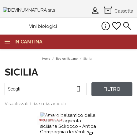
person_2
orders
Cassetta
info
favorite
search
Vini biologici
IN CANTINA
Home
Regioni Italiane
Sicilia
SICILIA

FILTRO
Scegli
Visualizzati 1-14 su 14 articoli
NON DISPONIBILE
shopping_cart