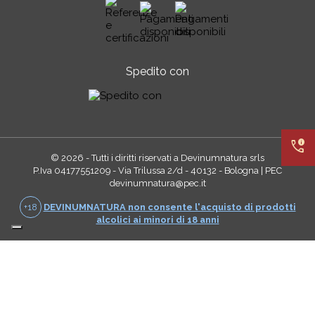
Spedito con
call_quality
© 2026 - Tutti i diritti riservati a Devinumnatura srls
P.Iva 04177551209 - Via Trilussa 2/d - 40132 - Bologna | PEC
devinumnatura@pec.it
+18
DEVINUMNATURA non consente l'acquisto di prodotti
alcolici ai minori di 18 anni