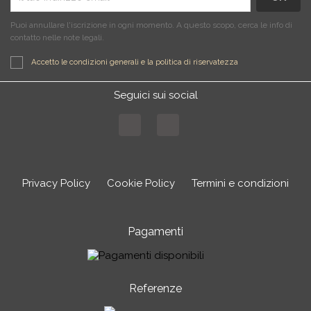
Puoi annullare l'iscrizione in ogni momento. A questo scopo, cerca le info di
contatto nelle note legali.
Accetto le condizioni generali e la politica di riservatezza
Seguici sui social
Facebook
Instagram
Privacy Policy
Cookie Policy
Termini e condizioni
Pagamenti
Referenze