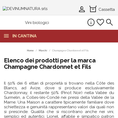
person_2
orders
Cassetta
info
favorite
search
Vini biologici
IN CANTINA
Home
Marchi
Champagne Chardonnet et Fils
Elenco dei prodotti per la marca
Champagne Chardonnet et Fils
Il 50% dei 6 ettari di proprietà si trovano nella Côte des
Blancs, ad Avize, dove si produce esclusivamente
Chardonnay, il restante 50% (Pinot Noir) nella Vallée du
Surmelin, a Colles-lès-Condé nei pressi della Vallée de la
Marne. Una Maison a carattere tipicamente familiare dove
schiettezza e genuinità rappresentano valori dai quali non
si prescinde. Qualità che si riscontrano anche nei vini,
semplici ed autentici. Lionel, affabile e simpatico patron