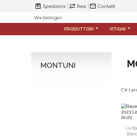
box
sync_alt
mail
Spedizioni
Resi
Contatti
Vini biologici
PRODUTTORI
VITIGNI
M
MONTUNI
C'è 1 pr
Le Ba
Bianc