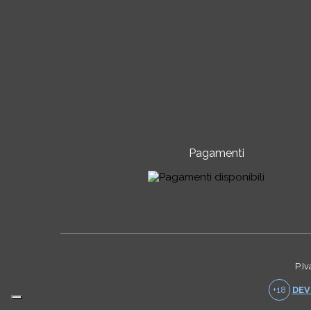
Pagamenti
P.I
+18
DEVI