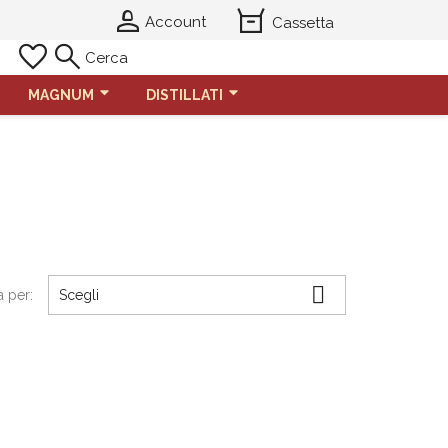
person_2
orders
Account
Cassetta
favorite
search
Cerca
MAGNUM
DISTILLATI

a per:
Scegli