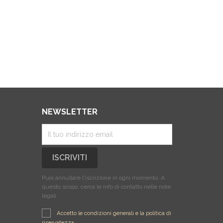
NEWSLETTER
Puoi annullare l'iscrizione in ogni momento. A
questo scopo, cerca le info di contatto nelle note
legali.
Accetto le condizioni generali e la politica di
riservatezza