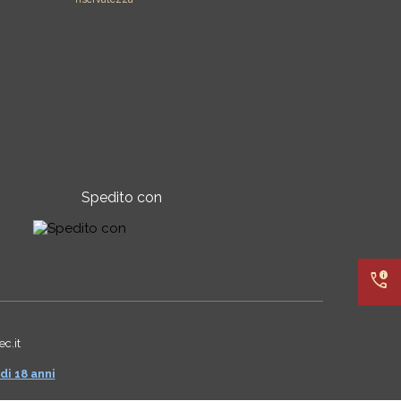
Spedito con
call_quality
c.it
di 18 anni