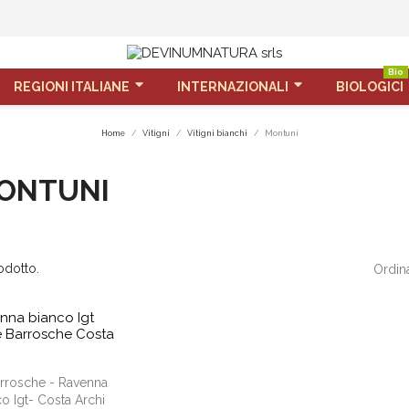
Bio
REGIONI ITALIANE
INTERNAZIONALI
BIOLOGICI
Home
Vitigni
Vitigni bianchi
Montuni
ONTUNI
odotto.
Ordin
shopping_cart
rrosche - Ravenna
o Igt- Costa Archi