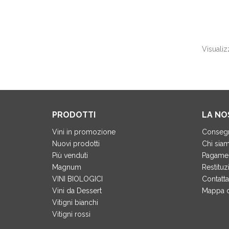
Visualizz
PRODOTTI
LA NO
Vini in promozione
Conseg
Nuovi prodotti
Chi sia
Più venduti
Pagament
Magnum
Restitu
VINI BIOLOGICI
Contatta
Vini da Dessert
Mappa d
Vitigni bianchi
Vitigni rossi