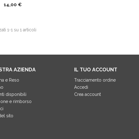
14,00 €
ati 1-1 su 1 articoli
STRA AZIENDA
IL TUO ACCOUNT
na e Reso
Tracciamento ordine
mo
Accedi
i disponibili
Crea account
zione e rimborso
ci
el sito