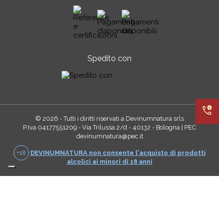
Spedito con
call_quality
© 2026 - Tutti i diritti riservati a Devinumnatura srls
P.Iva 04177551209 - Via Trilussa 2/d - 40132 - Bologna | PEC
devinumnatura@pec.it
+18
DEVINUMNATURA non consente l'acquisto di prodotti
alcolici ai minori di 18 anni