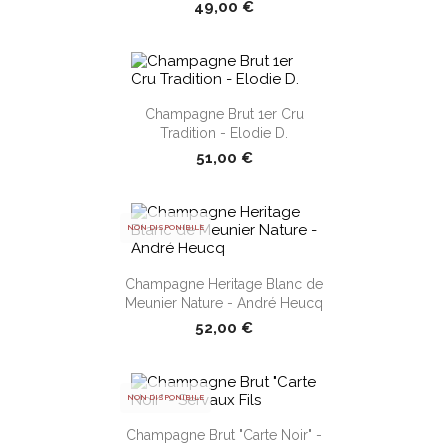
49,00 €
Champagne Brut 1er Cru
shopping_cart
Tradition - Elodie D.
51,00 €
NON DISPONIBILE
shopping_cart
Champagne Heritage Blanc de
Meunier Nature - André Heucq
52,00 €
NON DISPONIBILE
Champagne Brut "Carte Noir" -
shopping_cart