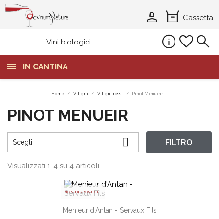
person_2
orders
Cassetta
info
favorite
search
Vini biologici
IN CANTINA
Home
Vitigni
Vitigni rossi
Pinot Menueir
PINOT MENUEIR

FILTRO
Scegli
Visualizzati 1-4 su 4 articoli
NON DISPONIBILE
Menieur d'Antan - Servaux Fils
shopping_cart