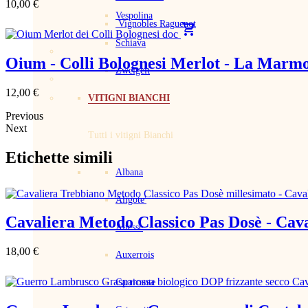
10,00 €
Vespolina
Vignobles Raguenot
shopping_cart
Schiava
Oium - Colli Bolognesi Merlot - La Marm
Zweigelt
12,00 €
VITIGNI BIANCHI
Previous
Next
Tutti i vitigni Bianchi
Etichette simili
Albana
Aligote'
Cavaliera Metodo Classico Pas Dosè - Cav
Altesse
18,00 €
Auxerrois
Carricante