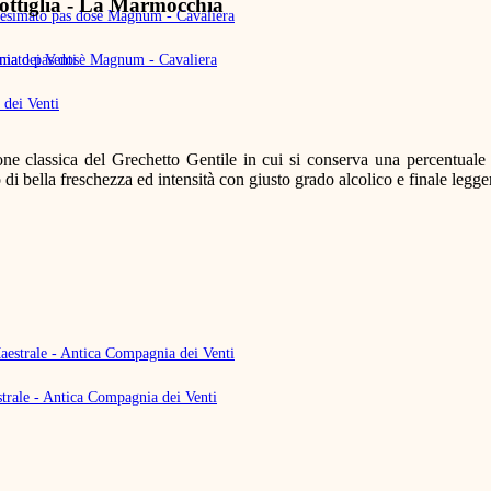
bottiglia - La Marmocchia
imato pas dosè Magnum - Cavaliera
dei Venti
e classica del Grechetto Gentile in cui si conserva una percentuale 
o di bella freschezza ed intensità con giusto grado alcolico e finale le
strale - Antica Compagnia dei Venti