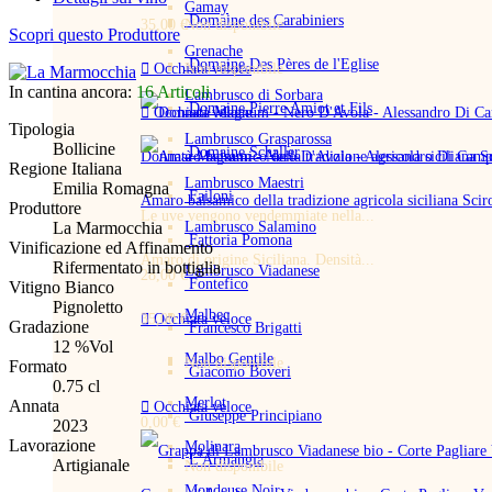
Gamay
Domaine des Carabiniers
35,00 €
Non disponibile
Scopri questo Produttore
Grenache
Domaine Des Pères de l'Eglise

Occhiata veloce
Non disponibile
In cantina ancora:
16 Articoli
Lambrusco di Sorbara
Domaine Pierre Amiot et Fils

Occhiata veloce
Tipologia
Lambrusco Grasparossa
Bollicine
Domaine Schaller
Donnatà Magnum - Nero D'Avola - Alessandro Di Camp
Regione Italiana
Lambrusco Maestri
Emilia Romagna
Failoni
Amaro balsamico della tradizione agricola siciliana Sci
Produttore
Le uve vengono vendemmiate nella...
Lambrusco Salamino
La Marmocchia
Fattoria Pomona
Vinificazione ed Affinamento
Amaro di origine Siciliana. Densità...
Rifermentato in bottiglia
Lambrusco Viadanese
28,00 €
Fontefico
Vitigno Bianco
Pignoletto
Malbec

35,00 €
Occhiata veloce
Gradazione
Francesco Brigatti
12 %Vol
Malbo Gentile
Non disponibile
Formato
Giacomo Boveri
0.75 cl
Merlot
Annata

Occhiata veloce
Giuseppe Principiano
0,00 €
2023
Lavorazione
Molinara
L'Armangia
Artigianale
Non disponibile
Mondeuse Noir