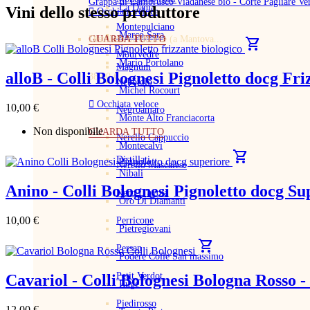
Grappa di Lambrusco Viadanese bio - Corte Pagliare Ver
La Dama
Vini dello stesso produttore

Occhiata veloce
Montepulciano
Marco Sara
GUARDA TUTTO
Distillato di vinacce (a Mantova...
shopping_cart
Mourvedre
Mario Portolano
Magnum
alloB - Colli Bolognesi Pignoletto docg F
38,00 €
Nebbiolo
Michel Rocourt

Occhiata veloce
10,00 €
Negroamaro
Monte Alto Franciacorta
Non disponibile
GUARDA TUTTO
Nerello Cappuccio
Montecalvi
shopping_cart
Distillati
Nerello Mascalese
Nibali
Anino - Colli Bolognesi Pignoletto docg S
Nero D'avola
Oro Di Diamanti
10,00 €
Perricone
Pietregiovani
shopping_cart
Persan
Podere Colle San massimo
Petit Verdot
Cavariol - Colli Bolognesi Bologna Rosso
Ruge
Piedirosso
12,00 €