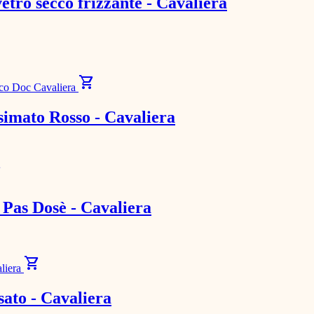
tro secco frizzante - Cavaliera
shopping_cart
imato Rosso - Cavaliera
art
 Pas Dosè - Cavaliera
shopping_cart
ato - Cavaliera