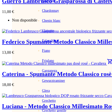
Guerro Lambrusco Grasparossa di Castelve
Catarratto
Chardonnay
11,00 €
Non disponibile
Chenin blanc
Clairette
Federico Spumante Metodo Classico Milles
Falanghina
Fiano
13,00 €
shopping_c
Friulano
Garganega
Caterina - Spumante Metodo Classico rosè
Gewurztraminer
18,00 €
Glera
Grechetto
Luciana - Metodo Classico Millesimato Ros
Grechetto gentile