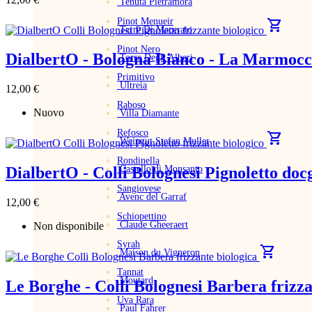
Tenuta Pietramora
shopping_cart
Pinot Menueir
Terre Di Macerato
Pinot Nero
DialbertO - Bologna Bianco - La Marmocc
Torre Degli Alberi
Primitivo
Ultreia
12,00 €
Raboso
Nuovo
Villa Diamante
Refosco
shopping_cart
Weingut Stefan Muller
Rondinella
Castello di Monsanto
DialbertO - Colli Bolognesi Pignoletto do
Sangiovese
Avenc del Garraf
12,00 €
Schiopettino
Claude Gheeraert
Non disponibile
Syrah
shopping_cart
Maison du Vigneron
Tannat
Moutard
Le Borghe - Colli Bolognesi Barbera friz
Uva Rara
Paul Fahrer